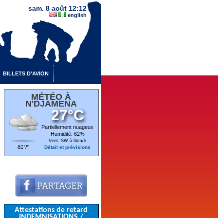
sam. 8 août 12:12
english
BILLETS D'AVION
MÉTÉO À
N'DJAMENA
27°C
Partiellement nuageux
Humidité: 62%
Vent: SW à 6km/h
81°F
Détail et prévisions
Attestations de retard
INDEMNISATIONS /