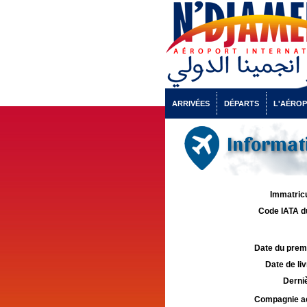
ARRIVÉES
DÉPARTS
L'AÉRO
Informati
Immatricu
Code IATA d
Date du premie
Date de liv
Derniè
Compagnie aé