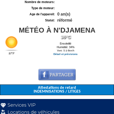
Nombre de moteurs:
Type de moteur:
0 an(s)
Age de l'appareil:
réformé
Statut:
MÉTÉO À N'DJAMENA
36°C
Ensoleillé
Humidité: 34%
Vent: S à 6km/h
97°F
Détail et prévisions
Attestations de retard
INDEMNISATIONS / LITIGES
Services VIP
Locations de véhicules