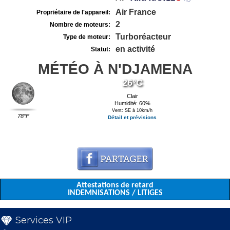
Air France
Propriétaire de l'appareil:
2
Nombre de moteurs:
Turboréacteur
Type de moteur:
en activité
Statut:
MÉTÉO À N'DJAMENA
26°C
Clair
Humidité: 60%
Vent: SE à 10km/h
78°F
Détail et prévisions
Attestations de retard
INDEMNISATIONS / LITIGES
Services VIP