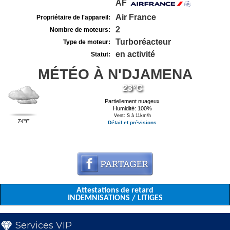
AF
Air France
Propriétaire de l'appareil:
2
Nombre de moteurs:
Turboréacteur
Type de moteur:
en activité
Statut:
MÉTÉO À N'DJAMENA
23°C
Partiellement nuageux
Humidité: 100%
Vent: S à 11km/h
74°F
Détail et prévisions
Attestations de retard
INDEMNISATIONS / LITIGES
Services VIP