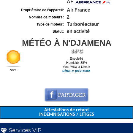
AF
Air France
Propriétaire de l'appareil:
2
Nombre de moteurs:
Turboréacteur
Type de moteur:
en activité
Statut:
MÉTÉO À N'DJAMENA
36°C
Ensoleillé
Humidité: 38%
Vent: WSW à 13km/h
96°F
Détail et prévisions
Attestations de retard
INDEMNISATIONS / LITIGES
Services VIP