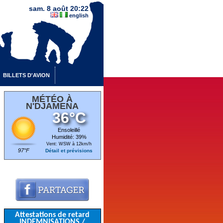
sam. 8 août 20:22
english
BILLETS D'AVION
MÉTÉO À
N'DJAMENA
36°C
Ensoleillé
Humidité: 39%
Vent: WSW à 12km/h
97°F
Détail et prévisions
Attestations de retard
INDEMNISATIONS /