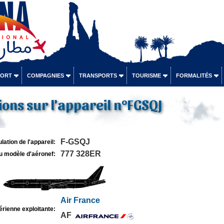
PORT
COMPAGNIES
TRANSPORTS
TOURISME
FORMALITÉS
ons sur l'appareil n°FGSQJ
F-GSQJ
lation de l'appareil:
777 328ER
u modèle d'aéronef:
Air France
rienne exploitante:
AF