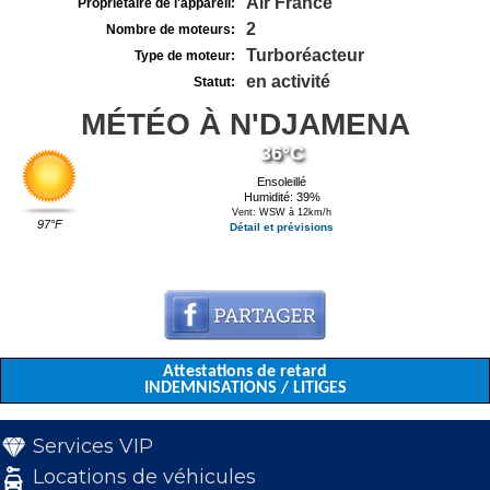
Air France
Propriétaire de l'appareil:
2
Nombre de moteurs:
Turboréacteur
Type de moteur:
en activité
Statut:
MÉTÉO À N'DJAMENA
36°C
Ensoleillé
Humidité: 39%
Vent: WSW à 12km/h
97°F
Détail et prévisions
Attestations de retard
INDEMNISATIONS / LITIGES
Services VIP
Locations de véhicules