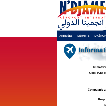
ARRIVÉES
DÉPARTS
L'AÉRO
Informati
Immatricu
Code IATA d
Compagnie aé
Propri
N