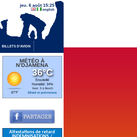
jeu. 6 août 15:25
english
BILLETS D'AVION
MÉTÉO À
N'DJAMENA
36°C
Ensoleillé
Humidité: 34%
Vent: S à 6km/h
97°F
Détail et prévisions
Attestations de retard
INDEMNISATIONS /