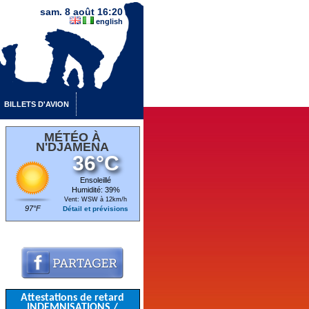
sam. 8 août 16:20
english
BILLETS D'AVION
MÉTÉO À
N'DJAMENA
36°C
Ensoleillé
Humidité: 39%
Vent: WSW à 12km/h
97°F
Détail et prévisions
Attestations de retard
INDEMNISATIONS /