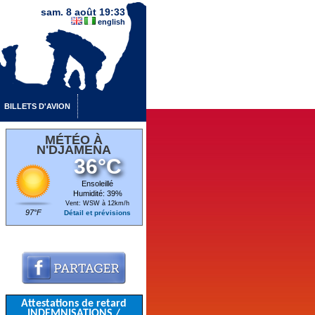
sam. 8 août 19:33
english
BILLETS D'AVION
MÉTÉO À
N'DJAMENA
36°C
Ensoleillé
Humidité: 39%
Vent: WSW à 12km/h
97°F
Détail et prévisions
Attestations de retard
INDEMNISATIONS /