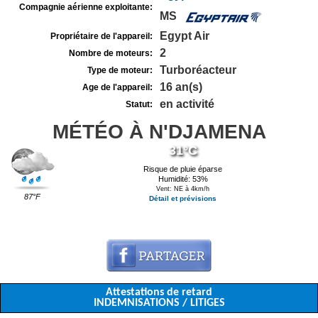
Compagnie aérienne exploitante:
MS
Egypt Air
Propriétaire de l'appareil:
2
Nombre de moteurs:
Turboréacteur
Type de moteur:
16 an(s)
Age de l'appareil:
en activité
Statut:
MÉTÉO À N'DJAMENA
31°C
Risque de pluie éparse
Humidité: 53%
Vent: NE à 4km/h
87°F
Détail et prévisions
Attestations de retard
INDEMNISATIONS / LITIGES