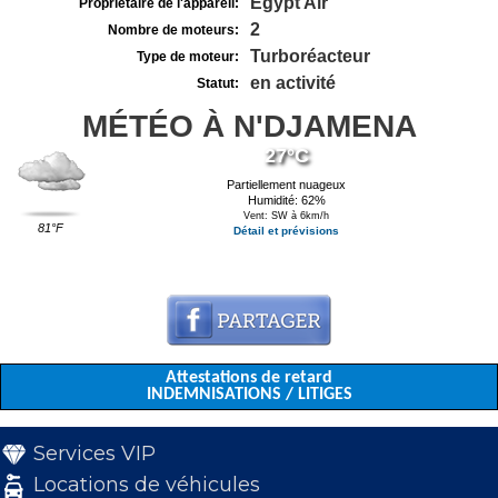
Egypt Air
Propriétaire de l'appareil:
2
Nombre de moteurs:
Turboréacteur
Type de moteur:
en activité
Statut:
MÉTÉO À N'DJAMENA
27°C
Partiellement nuageux
Humidité: 62%
Vent: SW à 6km/h
81°F
Détail et prévisions
Attestations de retard
INDEMNISATIONS / LITIGES
Services VIP
Locations de véhicules