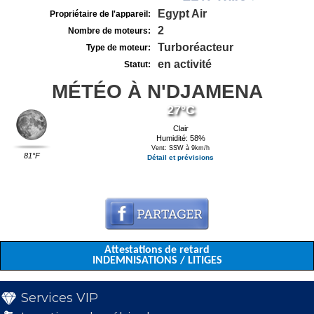
Egypt Air
Propriétaire de l'appareil:
2
Nombre de moteurs:
Turboréacteur
Type de moteur:
en activité
Statut:
MÉTÉO À N'DJAMENA
27°C
Clair
Humidité: 58%
Vent: SSW à 9km/h
81°F
Détail et prévisions
Attestations de retard
INDEMNISATIONS / LITIGES
Services VIP