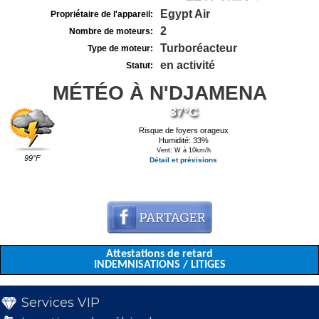
Egypt Air
Propriétaire de l'appareil:
2
Nombre de moteurs:
Turboréacteur
Type de moteur:
en activité
Statut:
MÉTÉO À N'DJAMENA
37°C
Risque de foyers orageux
Humidité: 33%
Vent: W à 10km/h
99°F
Détail et prévisions
Attestations de retard
INDEMNISATIONS / LITIGES
Services VIP