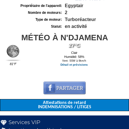
Egyptair
Propriétaire de l'appareil:
2
Nombre de moteurs:
Turboréacteur
Type de moteur:
en activité
Statut:
MÉTÉO À N'DJAMENA
27°C
Clair
Humidité: 58%
Vent: SSW à 9km/h
81°F
Détail et prévisions
Attestations de retard
INDEMNISATIONS / LITIGES
Services VIP