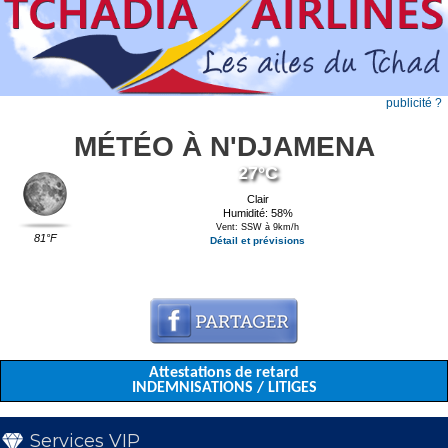
publicité ?
MÉTÉO À N'DJAMENA
27°C
Clair
Humidité: 58%
Vent: SSW à 9km/h
81°F
Détail et prévisions
Attestations de retard
INDEMNISATIONS / LITIGES
Services VIP