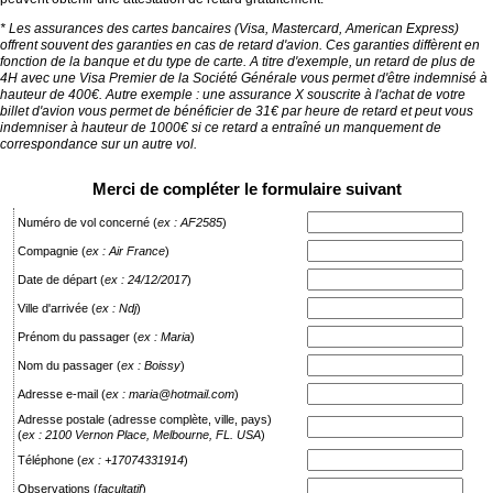
* Les assurances des cartes bancaires (Visa, Mastercard, American Express)
offrent souvent des garanties en cas de retard d'avion. Ces garanties diffèrent en
fonction de la banque et du type de carte. A titre d'exemple, un retard de plus de
4H avec une Visa Premier de la Société Générale vous permet d'être indemnisé à
hauteur de 400€. Autre exemple : une assurance X souscrite à l'achat de votre
billet d'avion vous permet de bénéficier de 31€ par heure de retard et peut vous
indemniser à hauteur de 1000€ si ce retard a entraîné un manquement de
correspondance sur un autre vol.
Merci de compléter le formulaire suivant
Numéro de vol concerné
(
ex : AF2585
)
Compagnie
(
ex : Air France
)
Date de départ
(
ex : 24/12/2017
)
Ville d'arrivée
(
ex : Ndj
)
Prénom du passager
(
ex : Maria
)
Nom du passager
(
ex : Boissy
)
Adresse e-mail
(
ex : maria@hotmail.com
)
Adresse postale (adresse complète, ville, pays)
(
ex : 2100 Vernon Place, Melbourne, FL. USA
)
Téléphone
(
ex : +17074331914
)
Observations
(
facultatif
)