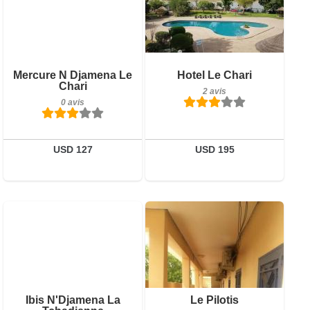
Détails
Réserver
Petit-déjeuner inclus
Mercure N Djamena Le
Hotel Le Chari
Chari
2 avis
2 avis
0 avis
Détails
Réserver
USD 127
USD 195
0 avis
1 avis
Détails
Détails
Réserver
Réserver
Ibis N'Djamena La
Le Pilotis