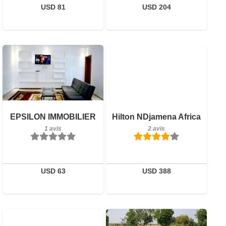
Réserver
USD 81
USD 204
1 avis
Détails
Réserver
Petit-déjeuner inclus
EPSILON IMMOBILIER
Hilton NDjamena Africa
2 avis
1 avis
2 avis
Détails
Réserver
USD 63
USD 388
0 avis