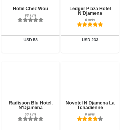
Réserver
Petit-déjeuner inclus
Hotel Chez Wou
Ledger Plaza Hotel
N'Djamena
98 avis
98 avis
0 avis
Détails
Réserver
USD 58
USD 233
0 avis
Détails
Réserver
Petit-déjeuner inclus
Radisson Blu Hotel,
Novotel N Djamena La
N'Djamena
Tchadienne
60 avis
60 avis
0 avis
Détails