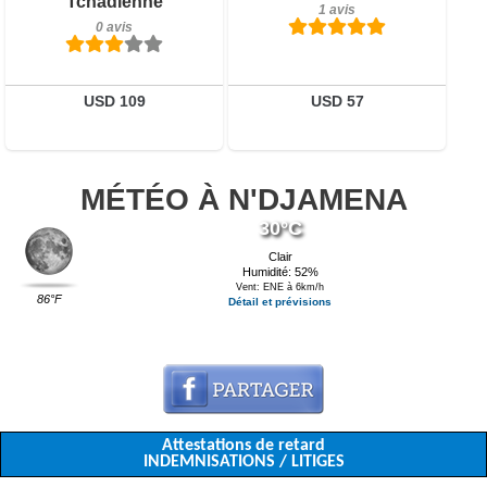
Tchadienne
1 avis
0 avis
USD 109
USD 57
MÉTÉO À N'DJAMENA
30°C
Clair
Humidité: 52%
Vent: ENE à 6km/h
86°F
Détail et prévisions
Attestations de retard
INDEMNISATIONS / LITIGES