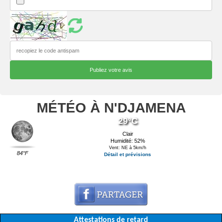
MÉTÉO À N'DJAMENA
29°C
Clair
Humidité: 52%
Vent: NE à 5km/h
84°F
Détail et prévisions
Attestations de retard