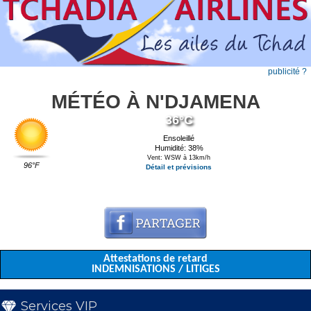
publicité ?
MÉTÉO À N'DJAMENA
36°C
Ensoleillé
Humidité: 38%
Vent: WSW à 13km/h
96°F
Détail et prévisions
Attestations de retard
INDEMNISATIONS / LITIGES
Services VIP