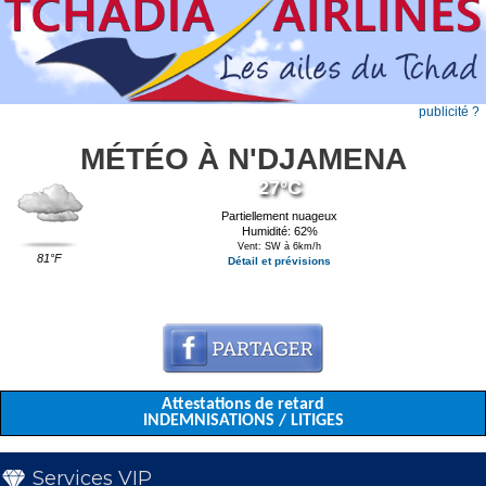
publicité ?
MÉTÉO À N'DJAMENA
27°C
Partiellement nuageux
Humidité: 62%
Vent: SW à 6km/h
81°F
Détail et prévisions
Attestations de retard
INDEMNISATIONS / LITIGES
Services VIP