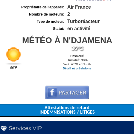
Air France
Propriétaire de l'appareil:
2
Nombre de moteurs:
Turboréacteur
Type de moteur:
en activité
Statut:
MÉTÉO À N'DJAMENA
36°C
Ensoleillé
Humidité: 38%
Vent: WSW à 13km/h
96°F
Détail et prévisions
Attestations de retard
INDEMNISATIONS / LITIGES
Services VIP