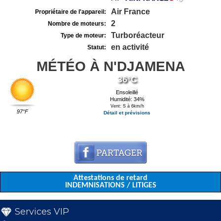
Air France
Propriétaire de l'appareil:
2
Nombre de moteurs:
Turboréacteur
Type de moteur:
en activité
Statut:
MÉTÉO À N'DJAMENA
36°C
Ensoleillé
Humidité: 34%
Vent: S à 6km/h
97°F
Détail et prévisions
Attestations de retard
INDEMNISATIONS / LITIGES
Services VIP