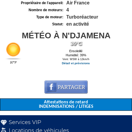
Air France
Propriétaire de l'appareil:
4
Nombre de moteurs:
Turboréacteur
Type de moteur:
en activité
Statut:
MÉTÉO À N'DJAMENA
36°C
Ensoleillé
Humidité: 39%
Vent: WSW à 12km/h
97°F
Détail et prévisions
Attestations de retard
INDEMNISATIONS / LITIGES
Services VIP
Locations de véhicules