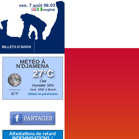
ven. 7 août 06:03
english
BILLETS D'AVION
MÉTÉO À
N'DJAMENA
27°C
Clair
Humidité: 58%
Vent: SSW à 9km/h
81°F
Détail et prévisions
Attestations de retard
INDEMNISATIONS /