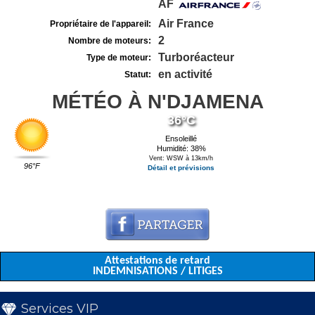
AF
Air France
Propriétaire de l'appareil:
2
Nombre de moteurs:
Turboréacteur
Type de moteur:
en activité
Statut:
MÉTÉO À N'DJAMENA
36°C
Ensoleillé
Humidité: 38%
Vent: WSW à 13km/h
96°F
Détail et prévisions
Attestations de retard
INDEMNISATIONS / LITIGES
Services VIP