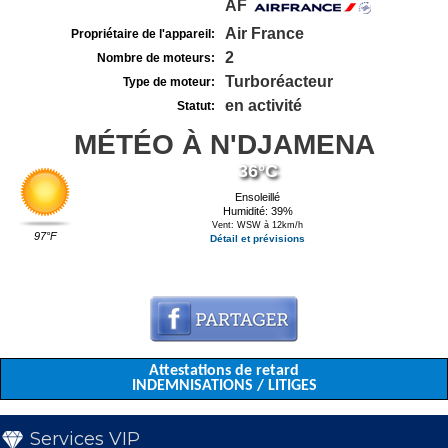
AF
Air France
Propriétaire de l'appareil:
2
Nombre de moteurs:
Turboréacteur
Type de moteur:
en activité
Statut:
MÉTÉO À N'DJAMENA
36°C
Ensoleillé
Humidité: 39%
Vent: WSW à 12km/h
97°F
Détail et prévisions
Attestations de retard
INDEMNISATIONS / LITIGES
Services VIP