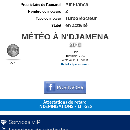
Air France
Propriétaire de l'appareil:
2
Nombre de moteurs:
Turboréacteur
Type de moteur:
en activité
Statut:
MÉTÉO À N'DJAMENA
26°C
Clair
Humidité: 72%
Vent: WSW à 17km/h
79°F
Détail et prévisions
Attestations de retard
INDEMNISATIONS / LITIGES
Services VIP