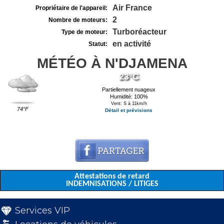
Air France
Propriétaire de l'appareil:
2
Nombre de moteurs:
Turboréacteur
Type de moteur:
en activité
Statut:
MÉTÉO À N'DJAMENA
23°C
Partiellement nuageux
Humidité: 100%
Vent: S à 11km/h
74°F
Détail et prévisions
Attestations de retard
INDEMNISATIONS / LITIGES
Services VIP