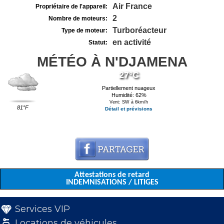
Air France
Propriétaire de l'appareil:
2
Nombre de moteurs:
Turboréacteur
Type de moteur:
en activité
Statut:
MÉTÉO À N'DJAMENA
27°C
Partiellement nuageux
Humidité: 62%
Vent: SW à 6km/h
81°F
Détail et prévisions
Attestations de retard
INDEMNISATIONS / LITIGES
Services VIP
Locations de véhicules