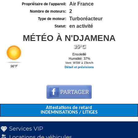
Air France
Propriétaire de l'appareil:
2
Nombre de moteurs:
Turboréacteur
Type de moteur:
en activité
Statut:
MÉTÉO À N'DJAMENA
35°C
Ensoleillé
Humidité: 37%
Vent: WSW à 15km/h
96°F
Détail et prévisions
Attestations de retard
INDEMNISATIONS / LITIGES
Services VIP
Locations de véhicules