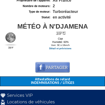
Air France
Propriétaire de l'appareil:
2
Nombre de moteurs:
Turboréacteur
Type de moteur:
en activité
Statut:
MÉTÉO À N'DJAMENA
26°C
Clair
Humidité: 60%
Vent: SE à 10km/h
78°F
Détail et prévisions
Attestations de retard
INDEMNISATIONS / LITIGES
Services VIP
Locations de véhicules