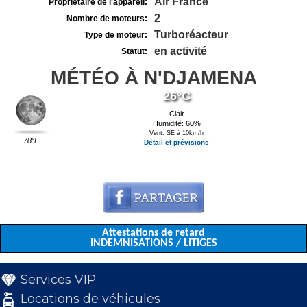
Air France
Propriétaire de l'appareil:
2
Nombre de moteurs:
Turboréacteur
Type de moteur:
en activité
Statut:
MÉTÉO À N'DJAMENA
26°C
Clair
Humidité: 60%
Vent: SE à 10km/h
78°F
Détail et prévisions
Attestations de retard
INDEMNISATIONS / LITIGES
Services VIP
Locations de véhicules