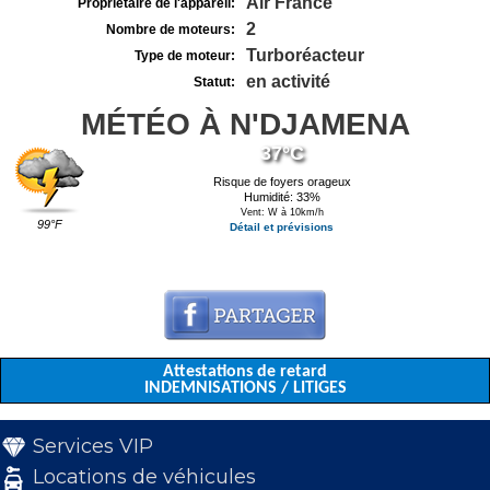
Air France
Propriétaire de l'appareil:
2
Nombre de moteurs:
Turboréacteur
Type de moteur:
en activité
Statut:
MÉTÉO À N'DJAMENA
37°C
Risque de foyers orageux
Humidité: 33%
Vent: W à 10km/h
99°F
Détail et prévisions
Attestations de retard
INDEMNISATIONS / LITIGES
Services VIP
Locations de véhicules