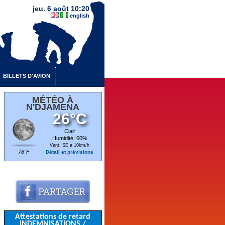
jeu. 6 août 10:20
english
BILLETS D'AVION
MÉTÉO À
N'DJAMENA
26°C
Clair
Humidité: 60%
Vent: SE à 10km/h
78°F
Détail et prévisions
Attestations de retard
INDEMNISATIONS /