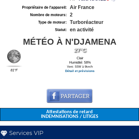
Air France
Propriétaire de l'appareil:
2
Nombre de moteurs:
Turboréacteur
Type de moteur:
en activité
Statut:
MÉTÉO À N'DJAMENA
27°C
Clair
Humidité: 58%
Vent: SSW à 9km/h
81°F
Détail et prévisions
Attestations de retard
INDEMNISATIONS / LITIGES
Services VIP