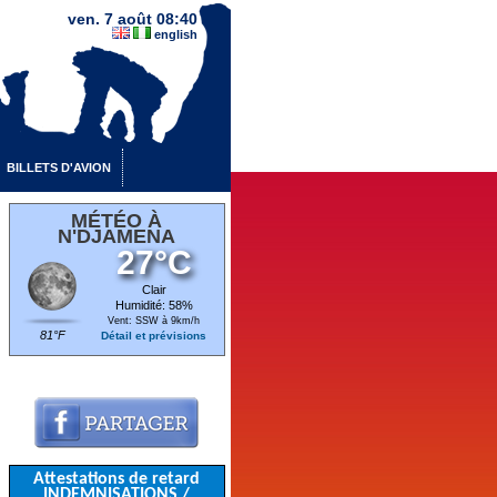
ven. 7 août 08:40
english
BILLETS D'AVION
MÉTÉO À
N'DJAMENA
27°C
Clair
Humidité: 58%
Vent: SSW à 9km/h
81°F
Détail et prévisions
Attestations de retard
INDEMNISATIONS /