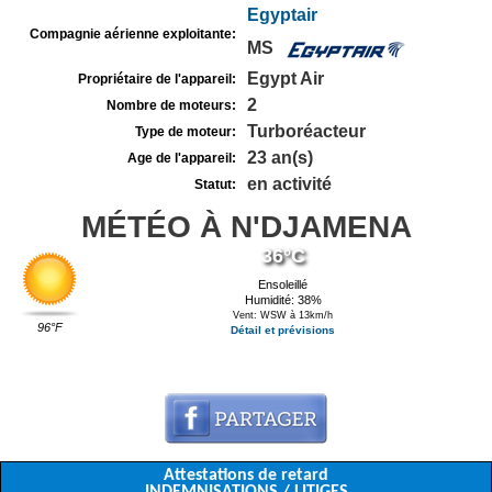
Egyptair
Compagnie aérienne exploitante:
MS
Egypt Air
Propriétaire de l'appareil:
2
Nombre de moteurs:
Turboréacteur
Type de moteur:
23 an(s)
Age de l'appareil:
en activité
Statut:
MÉTÉO À N'DJAMENA
36°C
Ensoleillé
Humidité: 38%
Vent: WSW à 13km/h
96°F
Détail et prévisions
Attestations de retard