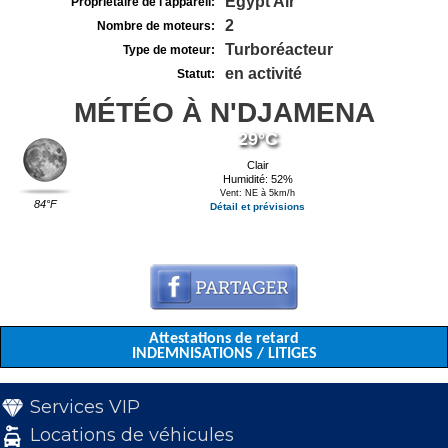
Egypt Air
Propriétaire de l'appareil:
2
Nombre de moteurs:
Turboréacteur
Type de moteur:
en activité
Statut:
MÉTÉO À N'DJAMENA
29°C
Clair
Humidité: 52%
Vent: NE à 5km/h
84°F
Détail et prévisions
Attestations de retard
INDEMNISATIONS / LITIGES
Services VIP
Locations de véhicules