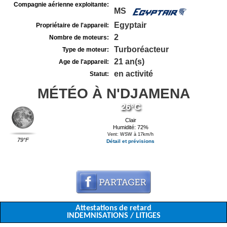
Compagnie aérienne exploitante:
MS
Egyptair
Propriétaire de l'appareil:
2
Nombre de moteurs:
Turboréacteur
Type de moteur:
21 an(s)
Age de l'appareil:
en activité
Statut:
MÉTÉO À N'DJAMENA
26°C
Clair
Humidité: 72%
Vent: WSW à 17km/h
79°F
Détail et prévisions
Attestations de retard
INDEMNISATIONS / LITIGES