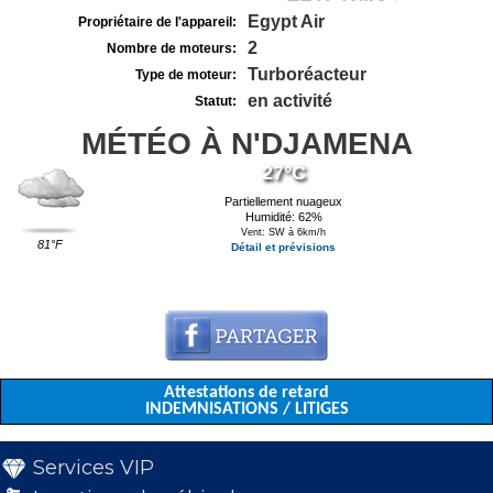
Egypt Air
Propriétaire de l'appareil:
2
Nombre de moteurs:
Turboréacteur
Type de moteur:
en activité
Statut:
MÉTÉO À N'DJAMENA
27°C
Partiellement nuageux
Humidité: 62%
Vent: SW à 6km/h
81°F
Détail et prévisions
Attestations de retard
INDEMNISATIONS / LITIGES
Services VIP