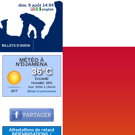
dim. 9 août 14:04
english
BILLETS D'AVION
MÉTÉO À
N'DJAMENA
36°C
Ensoleillé
Humidité: 38%
Vent: WSW à 13km/h
96°F
Détail et prévisions
Attestations de retard
INDEMNISATIONS /