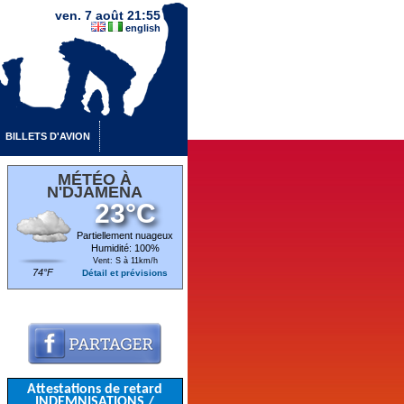
ven. 7 août 21:55
english
BILLETS D'AVION
MÉTÉO À
N'DJAMENA
23°C
Partiellement nuageux
Humidité: 100%
Vent: S à 11km/h
74°F
Détail et prévisions
Attestations de retard
INDEMNISATIONS /