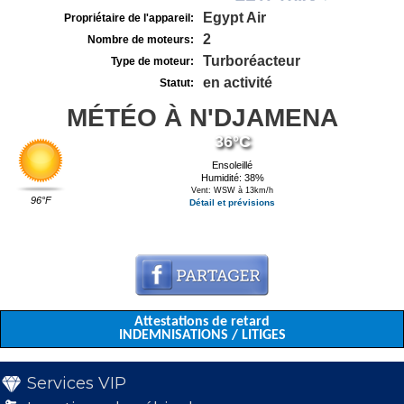
Egypt Air
Propriétaire de l'appareil:
2
Nombre de moteurs:
Turboréacteur
Type de moteur:
en activité
Statut:
MÉTÉO À N'DJAMENA
36°C
Ensoleillé
Humidité: 38%
Vent: WSW à 13km/h
96°F
Détail et prévisions
Attestations de retard
INDEMNISATIONS / LITIGES
Services VIP