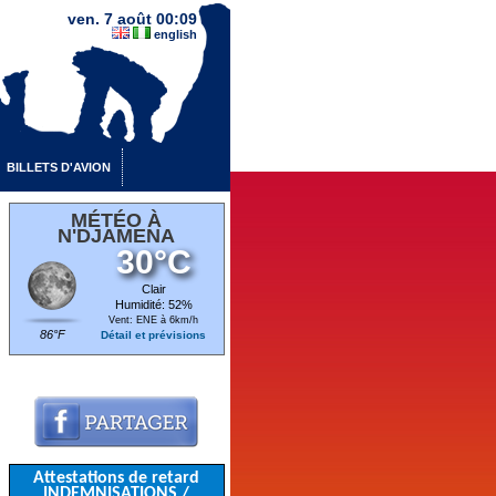
ven. 7 août 00:09
english
BILLETS D'AVION
MÉTÉO À
N'DJAMENA
30°C
Clair
Humidité: 52%
Vent: ENE à 6km/h
86°F
Détail et prévisions
Attestations de retard
INDEMNISATIONS /