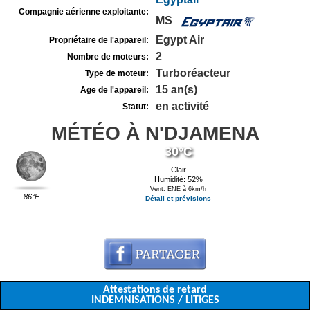
Compagnie aérienne exploitante:
MS
Egypt Air
Propriétaire de l'appareil:
2
Nombre de moteurs:
Turboréacteur
Type de moteur:
15 an(s)
Age de l'appareil:
en activité
Statut:
MÉTÉO À N'DJAMENA
30°C
Clair
Humidité: 52%
Vent: ENE à 6km/h
86°F
Détail et prévisions
Attestations de retard
INDEMNISATIONS / LITIGES