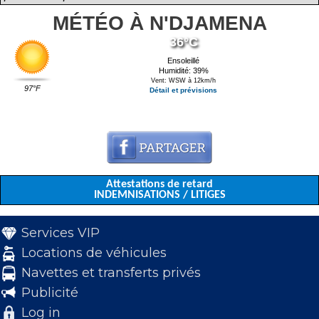
MÉTÉO À N'DJAMENA
36°C
Ensoleillé
Humidité: 39%
Vent: WSW à 12km/h
97°F
Détail et prévisions
Attestations de retard
INDEMNISATIONS / LITIGES
Services VIP
Locations de véhicules
Navettes et transferts privés
Publicité
Log in