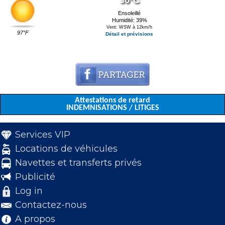
36°C
Ensoleillé
Humidité: 39%
Vent: WSW à 12km/h
97°F
Détail et prévisions
Attestations de retard
INDEMNISATIONS / LITIGES
Services VIP
Locations de véhicules
Navettes et transferts privés
Publicité
Log in
Contactez-nous
A propos