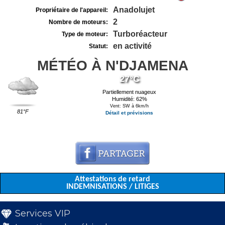
Anadolujet
Propriétaire de l'appareil:
2
Nombre de moteurs:
Turboréacteur
Type de moteur:
en activité
Statut:
MÉTÉO À N'DJAMENA
27°C
Partiellement nuageux
Humidité: 62%
Vent: SW à 6km/h
81°F
Détail et prévisions
Attestations de retard
INDEMNISATIONS / LITIGES
Services VIP